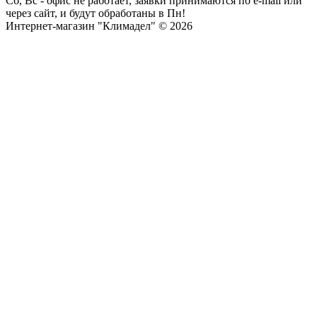
Сб, Вс - офис не работает, заявки принимаются по e-mail или
через сайт, и будут обработаны в Пн!
Интернет-магазин "Климадел" © 2026