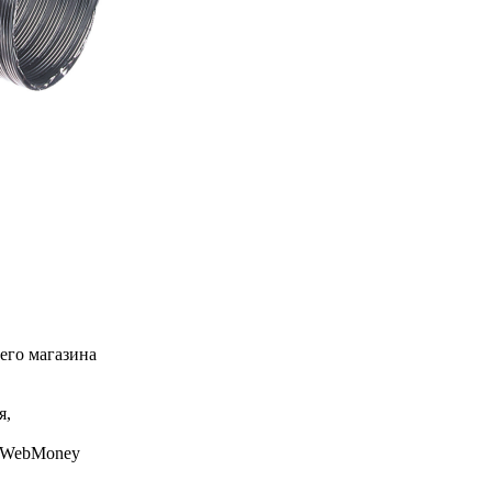
его магазина
я,
, WebMoney