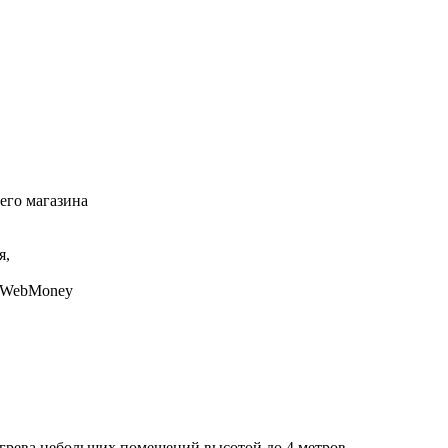
его магазина
я,
, WebMoney
огрева небольших помещений высотой до 4 метров.