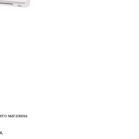
его магазина
я,