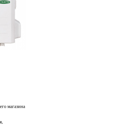
его магазина
я,