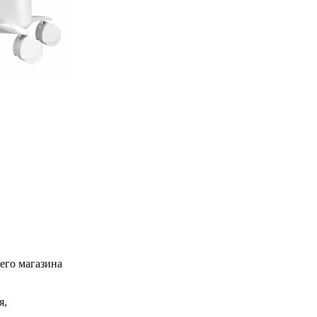
его магазина
я,