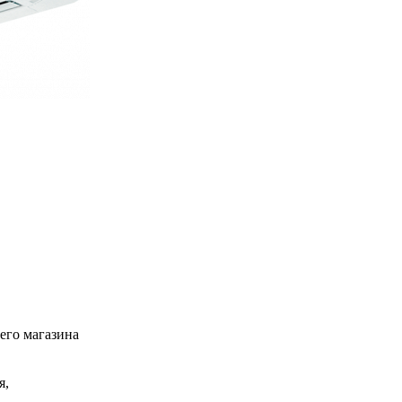
его магазина
я,