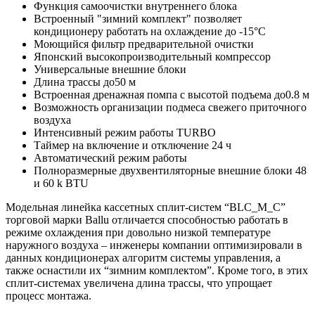
Функция самоочистки внутреннего блока
Встроенный "зимний комплект" позволяет
кондиционеру работать на охлаждение до -15°С
Моющийся фильтр предварительной очистки
Японский высокопроизводительный компрессор
Универсальные внешние блоки
Длина трассы до50 м
Встроенная дренажная помпа с высотой подъема до0.8 м
Возможность организации подмеса свежего приточного
воздуха
Интенсивный режим работы TURBO
Таймер на включение и отключение 24 ч
Автоматический режим работы
Полноразмерные двухвентиляторные внешние блоки 48
и 60 k BTU
Модельная линейка кассетных сплит-систем “BLC_M_C”
торговой марки Ballu отличается способностью работать в
режиме охлаждения при довольно низкой температуре
наружного воздуха – инженеры компании оптимизировали в
данных кондиционерах алгоритм системы управления, а
также оснастили их “зимним комплектом”. Кроме того, в этих
сплит-системах увеличена длина трассы, что упрощает
процесс монтажа.