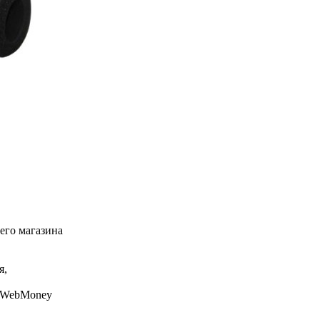
его магазина
я,
, WebMoney