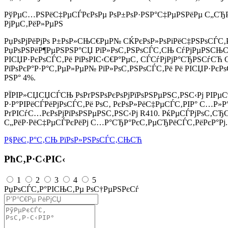
РўРµС…РЅРёС‡РµСЃРєРѕРµ РѕР±РѕР·РЅР°С‡РµРЅРёРµ С„СЂРµРѕ
РјРµС‚РёР»РµРЅ
РџРѕРјРёРјРѕ Р±РѕР»СЊС€РµР№ СЌРєРѕР»РѕРіРёС‡РЅРѕСЃС‚Р
РџРѕРЅРёР¶РµРЅРЅР°СЏ РїР»РѕС‚РЅРѕСЃС‚СЊ СѓРјРµРЅСЊС
РІСЏР·РєРѕСЃС‚Рё РїРѕРІС‹С€Р°РµС‚ СЃСѓРјРјР°СЂРЅСѓСЋ 
РїРѕРєР°Р·Р°С‚РµР»РµР№ РїР»РѕС‚РЅРѕСЃС‚Рё Рё РІСЏР·РєР
РЅР° 4%.
РЇРІР»СЏСЏСЃСЊ РѕРґРЅРѕРєРѕРјРїРѕРЅРµРЅС‚РЅС‹Рј РІРµС‰
Р·Р°РІРёСЃРёРјРѕСЃС‚Рё РѕС‚ РєРѕР»РёС‡РµСЃС‚РІР° С…Р»Р
РґРІСѓС…РєРѕРјРїРѕРЅРµРЅС‚РЅС‹Рј R410. РќРµСЃРјРѕС‚С
С„РёР·РёС‡РµСЃРєРёРј С…Р°СЂР°РєС‚РµСЂРёСЃС‚РёРєР°Рј.
Р§РёС‚Р°С‚СЊ РїРѕР»РЅРѕСЃС‚СЊСЋ
РћС‚Р·С‹РІС‹
1
2
3
4
5
РџРѕСЃС‚Р°РІСЊС‚Рµ РѕС†РµРЅРєСѓ