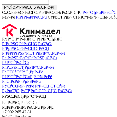
РћСЃС‚Р°РІРёС‚СЊ РѕС‚Р·С‹РІ
С‡С‚РѕР±С‹ РѕСЃС‚Р°РІРёС‚СЊ РѕС‚Р·С‹РІ
Р·Р°СЂРµРіРёСЃ
РёР»Рё
РІРѕР№РґРёС‚Рµ
С‡РµСЂРµР· СЃРѕС†РёР°Р»СЊРЅСѓ
РљР°С‚Р°Р»РѕРі С‚РѕРІР°СЂРѕРІ
Р’РµРЅС‚РёР»СЏС‚РѕСЂС‹
Р’РµРЅС‚РёР»СЏС†РёСЏ
Р’РѕРґРѕРЅР°РіСЂРµРІР°С‚РµР»Рё
РљРѕРЅРґРёС†РёРѕРЅРµСЂС‹
РќР°СЃРѕСЃС‹
РћР±РѕРіСЂРµРІР°С‚РµР»Рё
РћСЃСѓС€РёС‚РµР»Рё
РќР°СЃРѕСЃС‹/РјРѕР№РєРё
РћС‚РѕРїР»РµРЅРёРµ
РЎСѓС€РёР»РєРё РґР»СЏ СЂСѓРє
РўРµСЂРјРѕСЂРµРіСѓР»СЏС‚РѕСЂС‹
РРЅС„РѕСЂРјР°С†РёСЏ
РљРѕРЅС‚Р°РєС‚С‹
РџРѕР·РІРѕРЅРёС‚Рµ РјРЅРµ
+7 902 265 42 81
info@klimadel.ru