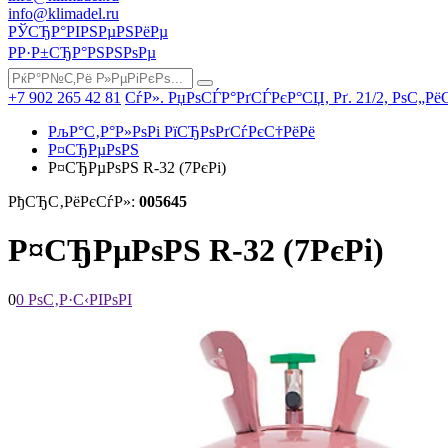
info@klimadel.ru
РЎСЂР°РІРЅРµРЅРёРµ
РР·Р±СЂР°РЅРЅРѕРµ
+7 902 265 42 81
СѓР». РџРѕСЃР°РґСЃРєР°СЏ, Рґ. 21/2, РѕС„Рё
РљР°С‚Р°Р»РѕРі РїСЂРѕРґСѓРєС†РёРё
Р¤СЂРµРѕРЅ
Р¤СЂРµРѕРЅ R-32 (7РєРі)
РђСЂС‚РёРєСѓР»:
005645
Р¤СЂРµРѕРЅ R-32 (7РєРі)
0
0 РѕС‚Р·С‹РІРѕРІ